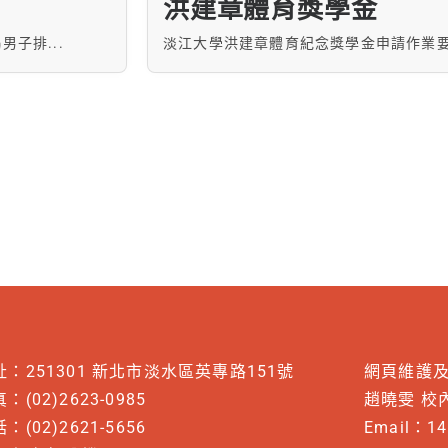
洪建章體育獎學金
子排...
淡江大學洪建章體育紀念獎學金申請作業要點
址：251301 新北市淡水區英專路151號
網頁維護
：(02)2623-0985
趙曉雯 校內
：(02)2621-5656
Email：
14