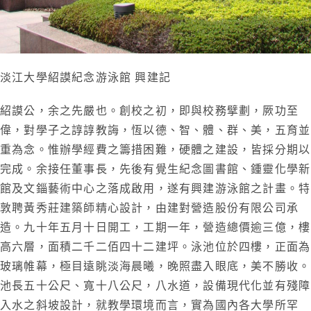
淡江大學紹謨紀念游泳館 興建記
紹謨公，余之先嚴也。創校之初，即與校務擘劃，厥功至
偉，對學子之諄諄教誨，恆以德、智、體、群、美，五育並
重為念。惟辦學經費之籌措困難，硬體之建設，皆採分期以
完成。余接任董事長，先後有覺生紀念圖書館、鍾靈化學新
館及文錙藝術中心之落成啟用，遂有興建游泳館之計畫。特
敦聘黃秀莊建築師精心設計，由建對營造股份有限公司承
造。九十年五月十日開工，工期一年，營造總價逾三億，樓
高六層，面積二千二佰四十二建坪。泳池位於四樓，正面為
玻璃帷幕，極目遠眺淡海晨曦，晚照盡入眼底，美不勝收。
池長五十公尺、寬十八公尺，八水道，設備現代化並有殘障
入水之斜坡設計，就教學環境而言，實為國內各大學所罕