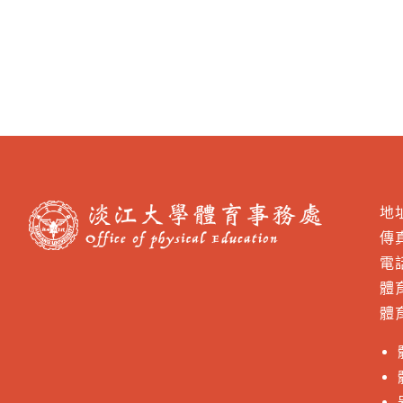
地
傳真
電話
體
體