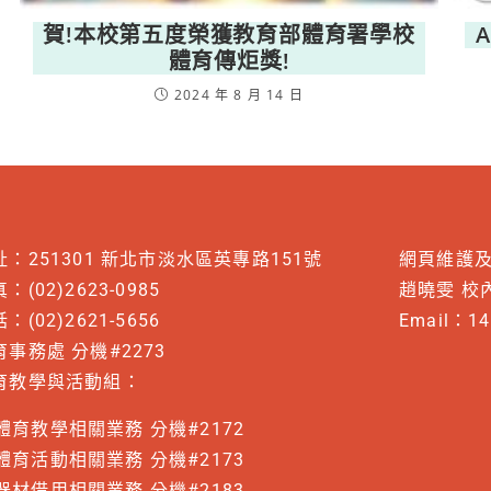
賀!本校第五度榮獲教育部體育署學校
體育傳炬獎!
2024 年 8 月 14 日
址：251301 新北市淡水區英專路151號
網頁維護
：(02)2623-0985
趙曉雯 校內
：(02)2621-5656
Email：
14
育事務處 分機#2273
育教學與活動組：
體育教學相關業務 分機#2172
體育活動相關業務 分機#2173
器材借用相關業務 分機#2183