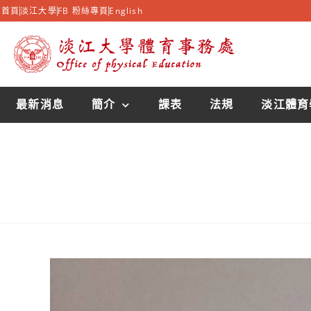
首頁
淡江大學
FB 粉絲專頁
English
最新消息
簡介
課表
法規
淡江體育